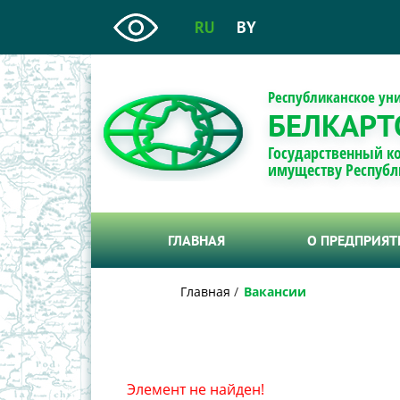
RU
BY
Республиканское ун
БЕЛКАРТ
Государственный к
имуществу Республ
ГЛАВНАЯ
О ПРЕДПРИЯ
Главная
Вакансии
Элемент не найден!