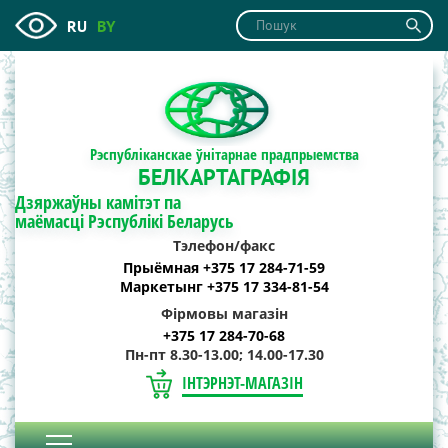
RU
BY
Рэспубліканскае ўнітарнае прадпрыемства
БЕЛКАРТАГРАФІЯ
Дзяржаўны камітэт па
маёмасці Рэспублікі Беларусь
Тэлефон/факс
Прыёмная +375 17 284-71-59
Маркетынг +375 17 334-81-54
Фірмовы магазін
+375 17 284-70-68
Пн-пт 8.30-13.00; 14.00-17.30
ІНТЭРНЭТ-МАГАЗІН