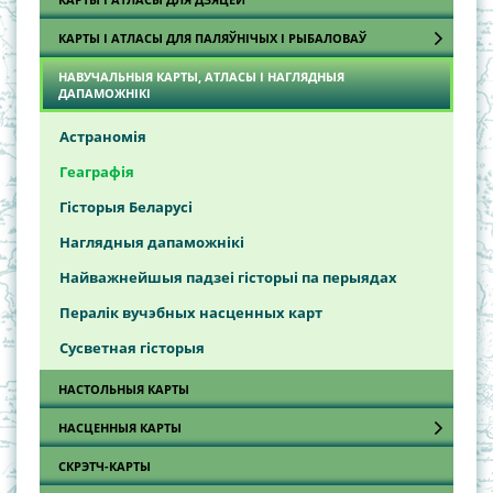
Брэсцкая вобласць
Турысцкія атласы Рэспублікі Беларусь
КАРТЫ І АТЛАСЫ ДЛЯ ПАЛЯЎНІЧЫХ І РЫБАЛОВАЎ
Віцебская вобласць
Турысцкія карты Рэспублікі Беларусь
Гомельская вобласць
НАВУЧАЛЬНЫЯ КАРТЫ, АТЛАСЫ І НАГЛЯДНЫЯ
Атласы паляўнічага і рыбалова
ДАПАМОЖНІКІ
Гродзенская вобласць
Карты
Астраномія
Магілёўская вобласць
Геаграфія
Мінская вобласць
Гісторыя Беларусі
Наглядныя дапаможнікі
Найважнейшыя падзеі гісторыі па перыядах
Пералік вучэбных насценных карт
Сусветная гісторыя
НАСТОЛЬНЫЯ КАРТЫ
НАСЦЕННЫЯ КАРТЫ
СКРЭТЧ-КАРТЫ
Агульнагеаграфічныя, аглядна-тапаграфічныя