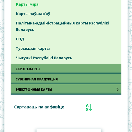
Карты міра
Карты паўшар'яў
Палітыка-адміністрацыйныя карты Рэспублікі
Беларусь
СНД
Турысцкiя карты
Чыгункі Рэспублікі Беларусь
СКРЭТЧ-КАРТЫ
СУВЕНIРНАЯ ПРАДУКЦЫЯ
ЭЛЕКТРОННЫЯ КАРТЫ
Гарады Мінскай вобласці
Сартаваць па алфавіце
Раёны Мінскай вобласці
Турысцкія карты