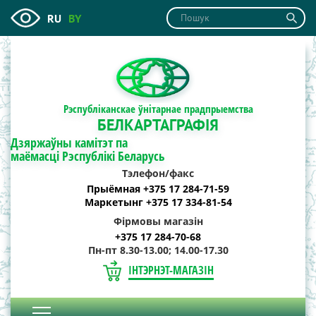
RU
BY
Рэспубліканскае ўнітарнае прадпрыемства
БЕЛКАРТАГРАФІЯ
Дзяржаўны камітэт па
маёмасці Рэспублікі Беларусь
Тэлефон/факс
Прыёмная +375 17 284-71-59
Маркетынг +375 17 334-81-54
Фірмовы магазін
+375 17 284-70-68
Пн-пт 8.30-13.00; 14.00-17.30
ІНТЭРНЭТ-МАГАЗІН