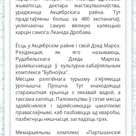
жывапісца, доктара мастацтвазнаўства,
ураджэнца Акцябрскага раёна. Тут
прадстаўлены больш за 480 экспанатаў,
уключаючы самую вялікую калекцыю
карцін самога Леаніда Дробава.
Ёсць у Акцябрскім раёне і свой Дзед Мароз.
Рэзідэнцыя, як яго называюць,
Рудабельскага Дзеда Мароза,
размяшчаецца ў культурна-забаўляльным
комплексе "Бубноўка".
Месцам рэлігійнага турызму з'яўляецца
ўрочышча Прошча. Тут знаходзяцца
старажытная крыніца з лекавай вадой, а
таксама капліца. Паломніцтвы ў гэтае месца
здзяйсняліся і здзяйсняюцца шматлікімі
праваслаўнымі, каб пазбавіцца ад хваробы,
пазбегнуць няшчасця, загладзіць грэх.
Мемарыяльны комплекс «Партызанскія