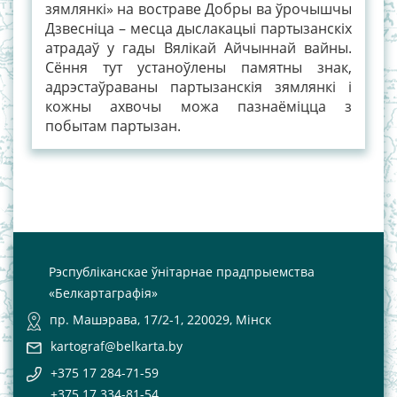
зямлянкі» на востраве Добры ва ўрочышчы
Дзвесніца – месца дыслакацыі партызанскіх
атрадаў у гады Вялікай Айчыннай вайны.
Сёння тут устаноўлены памятны знак,
адрэстаўраваны партызанскія зямлянкі і
кожны ахвочы можа пазнаёміцца з
побытам партызан.
Рэспубліканскае ўнітарнае прадпрыемства
«Белкартаграфія»
пр. Машэрава, 17/2-1, 220029, Мінск
kartograf@belkarta.by
+375 17 284-71-59
+375 17 334-81-54