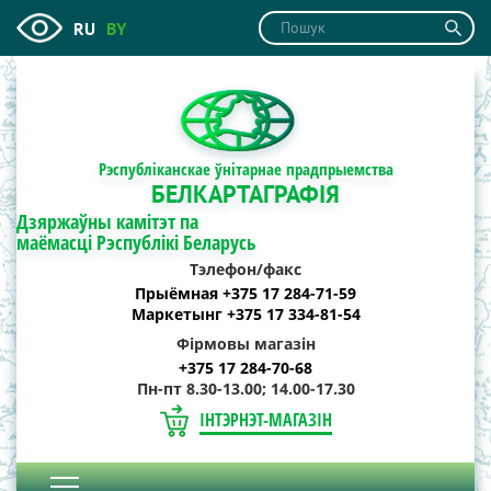
RU
BY
Рэспубліканскае ўнітарнае прадпрыемства
БЕЛКАРТАГРАФІЯ
Дзяржаўны камітэт па
маёмасці Рэспублікі Беларусь
Тэлефон/факс
Прыёмная +375 17 284-71-59
Маркетынг +375 17 334-81-54
Фірмовы магазін
+375 17 284-70-68
Пн-пт 8.30-13.00; 14.00-17.30
ІНТЭРНЭТ-МАГАЗІН