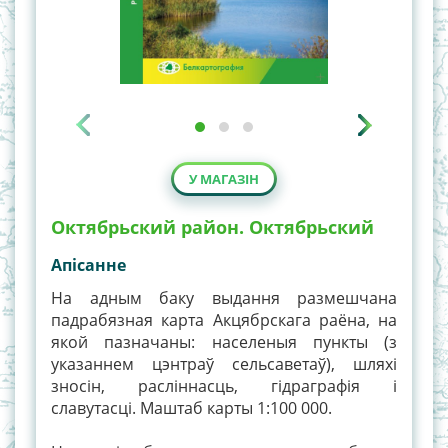
У МАГАЗІН
Октябрьский район. Октябрьский
Апiсанне
На адным баку выдання размешчана
падрабязная карта Акцябрскага раёна, на
якой пазначаны: населеныя пункты (з
указаннем цэнтраў сельсаветаў), шляхі
зносін, расліннасць, гідраграфія і
славутасці. Маштаб карты 1:100 000.