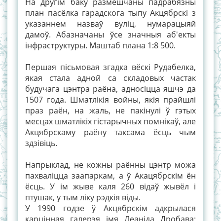
На другім баку размешчаны падрабязны
план пасёлка гарадскога тыпу Акцябрскі з
указаннем назваў вуліц, нумарацыяй
дамоў. Абазначаны ўсе значныя аб'екты
інфраструктуры. Маштаб плана 1:8 500.
Першая пісьмовая згадка вёскі Рудабелка,
якая стала адной са складовых частак
будучага цэнтра раёна, адносіцца яшчэ да
1507 года. Шматлікія войны, якія прайшлі
праз раён, на жаль, не пакінулі ў гэтых
месцах шматлікіх гістарычных помнікаў, але
Акцябрскаму раёну таксама ёсць чым
здзівіць.
Напрыклад, не кожны раённы цэнтр можа
пахваліцца заапаркам, а ў Акацябрскім ён
ёсць. У ім жыве каля 260 відаў жывёл і
птушак, у тым ліку рэдкія віды.
У 1990 годзе ў Акцябрскім адкрылася
карцінная галерэя імя Леаніда Дробава: