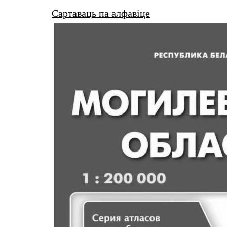
Сартаваць па алфавіце