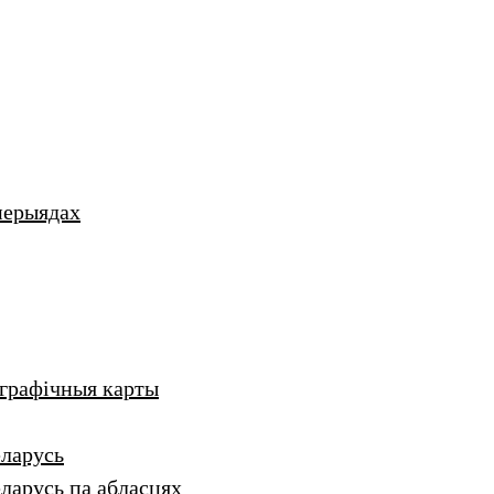
перыядах
аграфічныя карты
еларусь
ларусь па абласцях