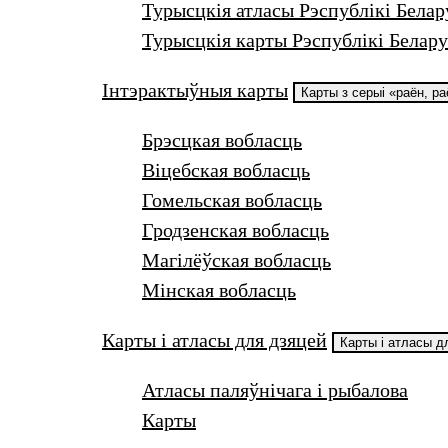
Турысцкія атласы Рэспублікі Белар
Турысцкія карты Рэспублікі Белару
Інтэрактыўныя карты
Карты з серыі «раён, р
Брэсцкая вобласць
Віцебская вобласць
Гомельская вобласць
Гродзенская вобласць
Магілёўская вобласць
Мінская вобласць
Карты і атласы для дзяцей
Карты і атласы д
Атласы паляўнічага і рыбалова
Карты