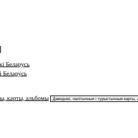
кі Беларусь
і Беларусь
ы, карты, альбомы
Даведнікі, палiтычныя i турыстычныя карты,