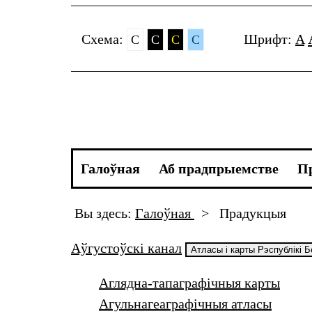
Cхема:
Шрифт:
A
C
C
C
C
Галоўная
Аб прадпрыемстве
П
Вы здесь:
Галоўная
>
Прадукцыя
Аўгустоўскі канал
Атласы і карты Рэспублікі 
Аглядна-тапаграфічныя карты
Агульнагеаграфічныя атласы