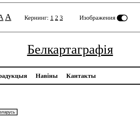
A
A
Кернинг:
1
2
3
Изображения
Белкартаграфія
радукцыя
Навiны
Кантакты
Беларусь