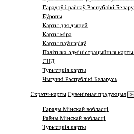
Гарадоў i раёнаў Рэспублікі Белару
Еўропы
Карты для дзяцей
Карты міра
Карты паўшар'яў
Палітыка-адміністрацыйныя карты 
СНД
Турысцкiя карты
Чыгункі Рэспублікі Беларусь
Скрэтч-карты
Сувенiрная прадукцыя
Эл
Гарады Мінскай вобласці
Раёны Мінскай вобласці
Турысцкія карты