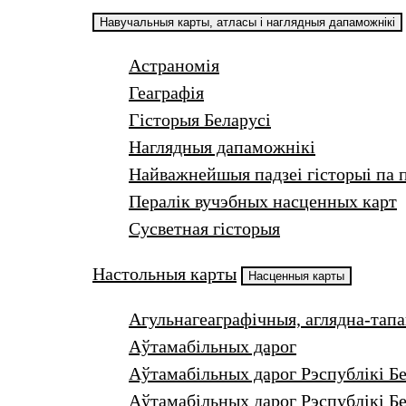
Навучальныя карты, атласы і наглядныя дапаможнікі
Астраномія
Геаграфія
Гісторыя Беларусі
Наглядныя дапаможнікі
Найважнейшыя падзеі гісторыі па 
Пералік вучэбных насценных карт
Сусветная гісторыя
Настольныя карты
Насценныя карты
Агульнагеаграфічныя, аглядна-тап
Аўтамабільных дарог
Аўтамабільных дарог Рэспублікі Б
Аўтамабільных дарог Рэспублікі Бе