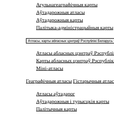
Агульнагеаграфічныя карты
Аўтадарожныя атласы
Аўтадарожныя карты
Палітыка-адміністрацыйныя карты
Атласы, карты абласных цэнтраў Рэспублікі Беларусь
Атласы абласных цэнтраў Рэспублі
Карты абласных цэнтраў Рэспублік
Міні-атласы
Геаграфічныя атласы
Гістарычныя атлас
Атласы аўтадарог
Аўтадарожныя і турысцкiя карты
Палiтычныя карты