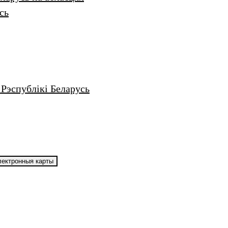
сь
Рэспублікі Беларусь
ектронныя карты