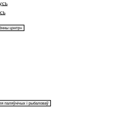
усь
сь
аённы цэнтр»
ля паляўнічых і рыбаловаў